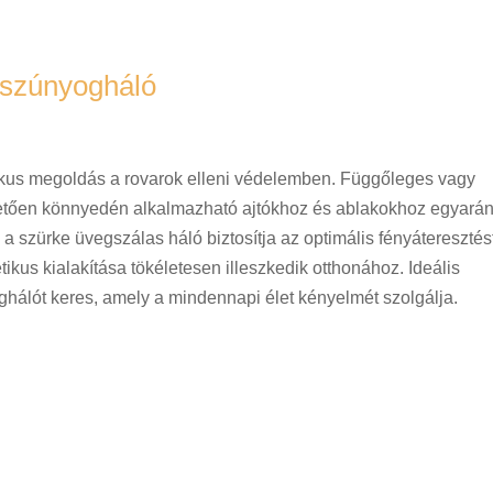
 szúnyogháló
ikus megoldás a rovarok elleni védelemben. Függőleges vagy
tően könnyedén alkalmazható ajtókhoz és ablakokhoz egyarán
 a szürke üvegszálas háló biztosítja az optimális fényáteresztés
tikus kialakítása tökéletesen illeszkedik otthonához. Ideális
ghálót keres, amely a mindennapi élet kényelmét szolgálja.