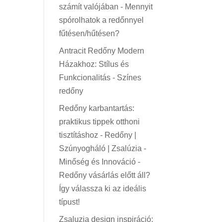
számít valójában
-
Mennyit
spórolhatok a redőnnyel
fűtésen/hűtésen?
Antracit Redőny Modern
Házakhoz: Stílus és
Funkcionalitás
-
Színes
redőny
Redőny karbantartás:
praktikus tippek otthoni
tisztításhoz - Redőny |
Szúnyogháló | Zsalúzia -
Minőség és Innováció
-
Redőny vásárlás előtt áll?
Így válassza ki az ideális
típust!
Zsaluzia design inspiráció: