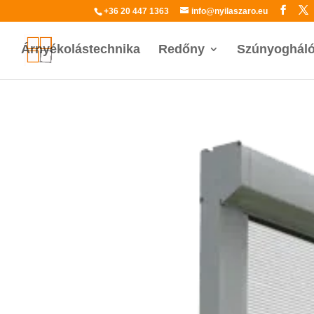
+36 20 447 1363
info@nyilaszaro.eu
Árnyékolástechnika
Redőny
Szúnyoghál