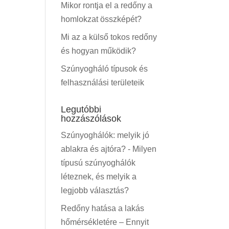
Mikor rontja el a redőny a
homlokzat összképét?
Mi az a külső tokos redőny
és hogyan működik?
Szúnyogháló típusok és
felhasználási területeik
Legutóbbi
hozzászólások
Szúnyoghálók: melyik jó
ablakra és ajtóra?
-
Milyen
típusú szúnyoghálók
léteznek, és melyik a
legjobb választás?
Redőny hatása a lakás
hőmérsékletére – Ennyit