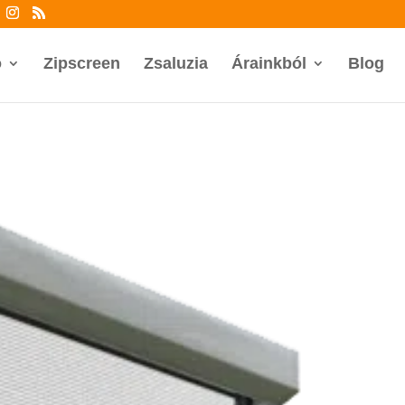
ó
Zipscreen
Zsaluzia
Árainkból
Blog