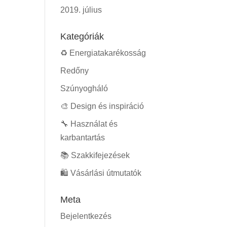
2019. július
Kategóriák
♻️ Energiatakarékosság
Redőny
Szúnyogháló
🎨 Design és inspiráció
🔧 Használat és
karbantartás
📚 Szakkifejezések
🛍️ Vásárlási útmutatók
Meta
Bejelentkezés