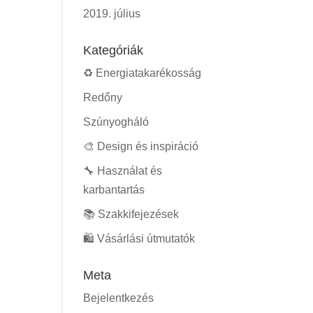
2019. július
Kategóriák
♻️ Energiatakarékosság
Redőny
Szúnyogháló
🎨 Design és inspiráció
🔧 Használat és
karbantartás
📚 Szakkifejezések
🛍️ Vásárlási útmutatók
Meta
Bejelentkezés