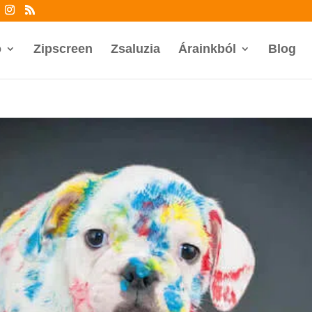
ó
Zipscreen
Zsaluzia
Árainkból
Blog