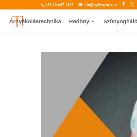
+36 20 447 1363
info@nyilaszaro.eu
Árnyékolástechnika
Redőny
Szúnyoghál