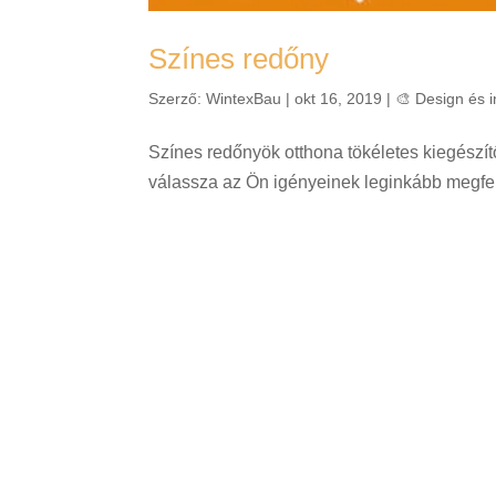
Színes redőny
Szerző:
WintexBau
|
okt 16, 2019
|
🎨 Design és i
Színes redőnyök otthona tökéletes kiegészítő
válassza az Ön igényeinek leginkább megfel