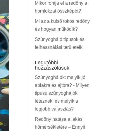
Mikor rontja el a redőny a
homlokzat összképét?
Mi az a külső tokos redőny
és hogyan működik?
Szúnyogháló típusok és
felhasználási területeik
Legutóbbi
hozzászólások
Szúnyoghálók: melyik jó
ablakra és ajtóra?
-
Milyen
típusú szúnyoghálók
léteznek, és melyik a
legjobb választás?
Redőny hatása a lakás
hőmérsékletére – Ennyit