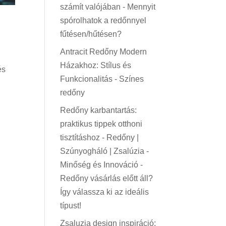
számít valójában
-
Mennyit
spórolhatok a redőnnyel
fűtésen/hűtésen?
Antracit Redőny Modern
Házakhoz: Stílus és
és
Funkcionalitás
-
Színes
redőny
Redőny karbantartás:
praktikus tippek otthoni
tisztításhoz - Redőny |
Szúnyogháló | Zsalúzia -
Minőség és Innováció
-
Redőny vásárlás előtt áll?
Így válassza ki az ideális
típust!
Zsaluzia design inspiráció: