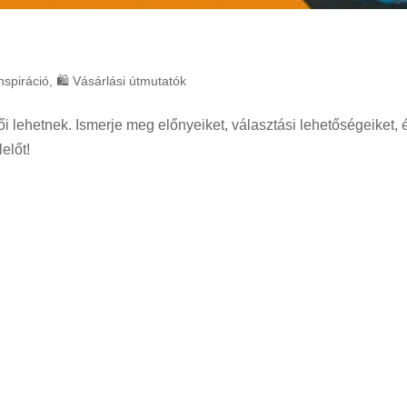
nspiráció
,
🛍️ Vásárlási útmutatók
i lehetnek. Ismerje meg előnyeiket, választási lehetőségeiket, 
előt!