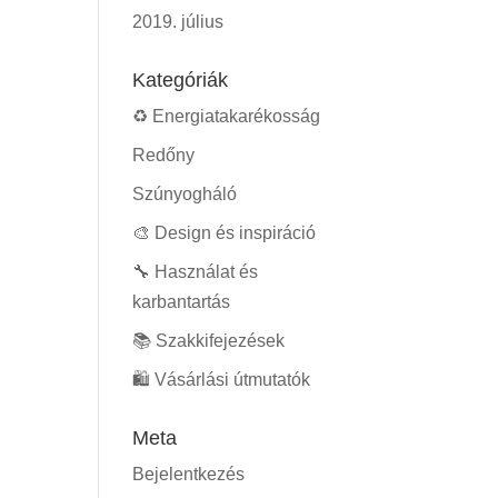
2019. július
Kategóriák
♻️ Energiatakarékosság
Redőny
Szúnyogháló
🎨 Design és inspiráció
🔧 Használat és
karbantartás
📚 Szakkifejezések
🛍️ Vásárlási útmutatók
Meta
Bejelentkezés