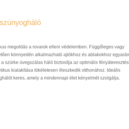
 szúnyogháló
ikus megoldás a rovarok elleni védelemben. Függőleges vagy
tően könnyedén alkalmazható ajtókhoz és ablakokhoz egyarán
 a szürke üvegszálas háló biztosítja az optimális fényáteresztés
tikus kialakítása tökéletesen illeszkedik otthonához. Ideális
ghálót keres, amely a mindennapi élet kényelmét szolgálja.