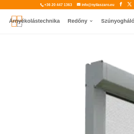
+36 20 447 1363
info@nyilaszaro.eu
Árnyékolástechnika
Redőny
Szúnyoghál