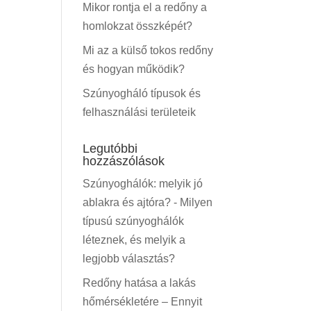
Mikor rontja el a redőny a
homlokzat összképét?
Mi az a külső tokos redőny
és hogyan működik?
Szúnyogháló típusok és
felhasználási területeik
Legutóbbi
hozzászólások
Szúnyoghálók: melyik jó
ablakra és ajtóra?
-
Milyen
típusú szúnyoghálók
léteznek, és melyik a
legjobb választás?
Redőny hatása a lakás
hőmérsékletére – Ennyit