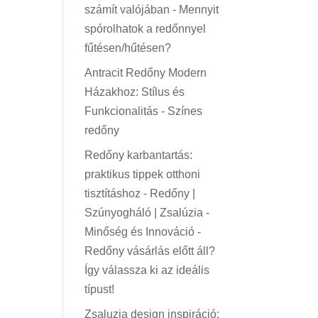
számít valójában
-
Mennyit
spórolhatok a redőnnyel
fűtésen/hűtésen?
Antracit Redőny Modern
Házakhoz: Stílus és
Funkcionalitás
-
Színes
redőny
Redőny karbantartás:
praktikus tippek otthoni
tisztításhoz - Redőny |
Szúnyogháló | Zsalúzia -
Minőség és Innováció
-
Redőny vásárlás előtt áll?
Így válassza ki az ideális
típust!
Zsaluzia design inspiráció: