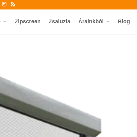
ó
Zipscreen
Zsaluzia
Árainkból
Blog