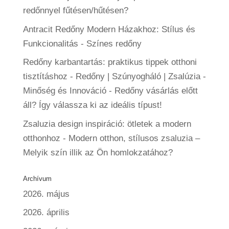
redőnnyel fűtésen/hűtésen?
Antracit Redőny Modern Házakhoz: Stílus és
Funkcionalitás
-
Színes redőny
Redőny karbantartás: praktikus tippek otthoni
tisztításhoz - Redőny | Szúnyogháló | Zsalúzia -
Minőség és Innováció
-
Redőny vásárlás előtt
áll? Így válassza ki az ideális típust!
Zsaluzia design inspiráció: ötletek a modern
otthonhoz
-
Modern otthon, stílusos zsaluzia –
Melyik szín illik az Ön homlokzatához?
Archívum
2026. május
2026. április