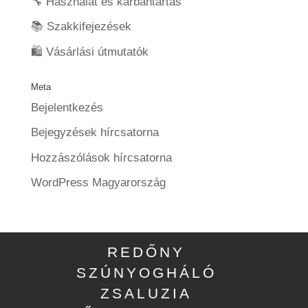
🔧 Használat és karbantartás
📚 Szakkifejezések
🛍️ Vásárlási útmutatók
Meta
Bejelentkezés
Bejegyzések hírcsatorna
Hozzászólások hírcsatorna
WordPress Magyarország
REDŐNY
SZÚNYOGHÁLÓ
ZSALUZIA