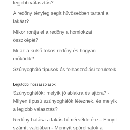
legjobb választás?
A redőny tényleg segít hűvösebben tartani a
lakást?
Mikor rontja el a redőny a homlokzat
összképét?
Mi az a külső tokos redőny és hogyan
működik?
Szúnyogháló típusok és felhasználási területeik
Legutóbbi hozzászólások
Szúnyoghálók: melyik jó ablakra és ajtóra?
-
Milyen típusú szúnyoghálók léteznek, és melyik
a legjobb választás?
Redőny hatása a lakás hőmérsékletére – Ennyit
számít valójában
-
Mennyit spórolhatok a